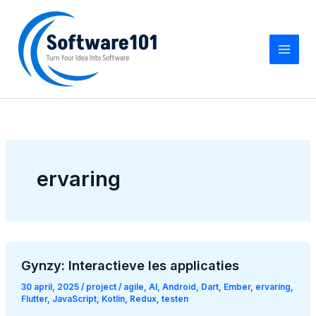
Z
Ga
o
naar
e
de
k
inhoud
e
n
ervaring
Gynzy: Interactieve les applicaties
30 april, 2025
/
project
/
agile
,
AI
,
Android
,
Dart
,
Ember
,
ervaring
,
Flutter
,
JavaScript
,
Kotlin
,
Redux
,
testen