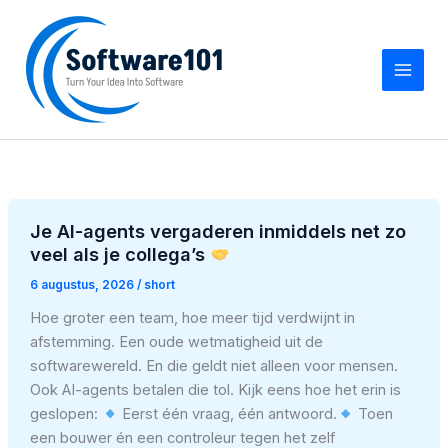
Z
Ga
o
naar
e
de
k
inhoud
e
n
Je AI-agents vergaderen inmiddels net zo
veel als je collega’s
6 augustus, 2026
/
short
Hoe groter een team, hoe meer tijd verdwijnt in
afstemming. Een oude wetmatigheid uit de
softwarewereld. En die geldt niet alleen voor mensen.
Ook AI-agents betalen die tol. Kijk eens hoe het erin is
geslopen:
Eerst één vraag, één antwoord.
Toen
een bouwer én een controleur tegen het zelf