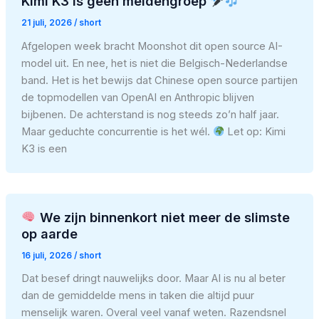
Kimi K3 is geen meidengroep
21 juli, 2026
/
short
Afgelopen week bracht Moonshot dit open source AI-
model uit. En nee, het is niet die Belgisch-Nederlandse
band. Het is het bewijs dat Chinese open source partijen
de topmodellen van OpenAI en Anthropic blijven
bijbenen. De achterstand is nog steeds zo’n half jaar.
Maar geduchte concurrentie is het wél.
Let op: Kimi
K3 is een
We zijn binnenkort niet meer de slimste
op aarde
16 juli, 2026
/
short
Dat besef dringt nauwelijks door. Maar AI is nu al beter
dan de gemiddelde mens in taken die altijd puur
menselijk waren. Overal veel vanaf weten. Razendsnel