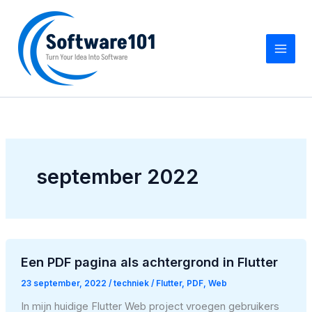
Z
Ga
o
naar
e
de
k
inhoud
e
n
september 2022
Een PDF pagina als achtergrond in Flutter
23 september, 2022
/
techniek
/
Flutter
,
PDF
,
Web
In mijn huidige Flutter Web project vroegen gebruikers