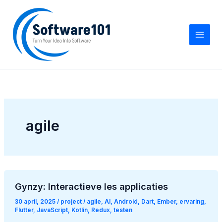
Z
Ga
o
naar
e
de
k
inhoud
e
n
agile
Gynzy: Interactieve les applicaties
30 april, 2025
/
project
/
agile
,
AI
,
Android
,
Dart
,
Ember
,
ervaring
,
Flutter
,
JavaScript
,
Kotlin
,
Redux
,
testen