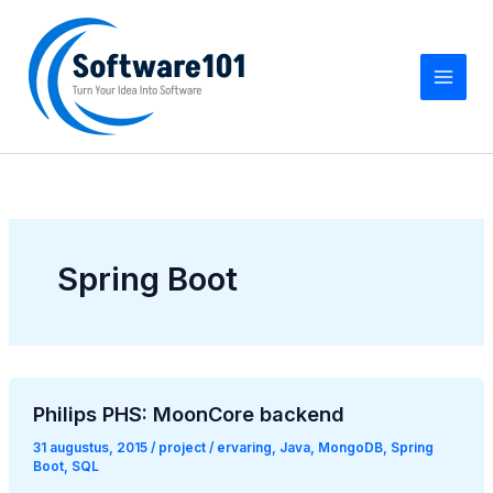
Z
Ga
o
naar
e
de
k
inhoud
e
n
Spring Boot
Philips PHS: MoonCore backend
31 augustus, 2015
/
project
/
ervaring
,
Java
,
MongoDB
,
Spring
Boot
,
SQL