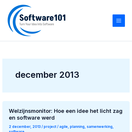
Z
Ga
o
naar
e
de
k
inhoud
e
n
december 2013
Welzijnsmonitor: Hoe een idee het licht zag
en software werd
2 december, 2013
/
project
/
agile
,
planning
,
samenwerking
,
software