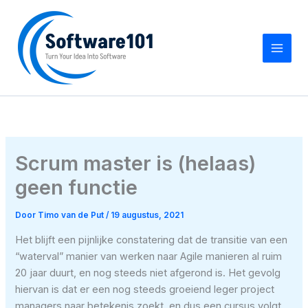
Ga
naar
de
inhoud
Scrum master is (helaas)
geen functie
Door
Timo van de Put
/
19 augustus, 2021
Het blijft een pijnlijke constatering dat de transitie van een
“waterval” manier van werken naar Agile manieren al ruim
20 jaar duurt, en nog steeds niet afgerond is. Het gevolg
hiervan is dat er een nog steeds groeiend leger project
managers naar betekenis zoekt, en dus een cursus volgt