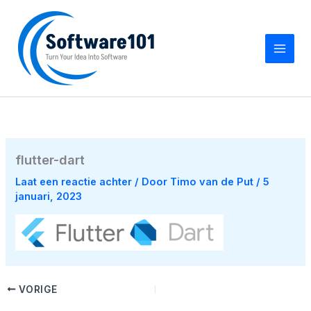
Ga
naar
de
inhoud
flutter-dart
Laat een reactie achter
/ Door
Timo van de Put
/
5
januari, 2023
VORIGE