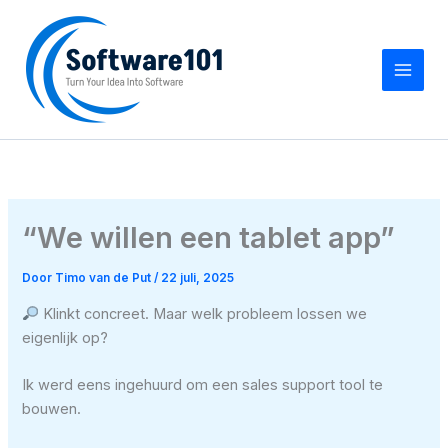
Ga
naar
de
inhoud
“We willen een tablet app”
Door
Timo van de Put
/
22 juli, 2025
Klinkt concreet. Maar welk probleem lossen we
eigenlijk op?
Ik werd eens ingehuurd om een sales support tool te
bouwen.