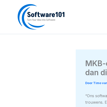
Ga
naar
de
inhoud
MKB-o
dan d
Door
Timo van
“Ons softwa
trouwens. E