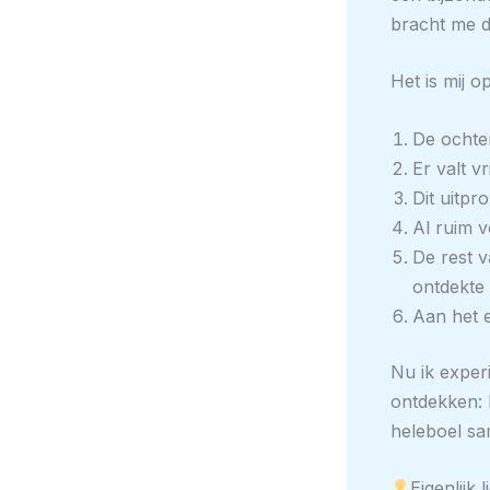
bracht me d
Het is mij o
De ochten
Er valt v
Dit uitpr
Al ruim v
De rest v
ontdekte 
Aan het e
Nu ik experi
ontdekken: 
heleboel sa
Eigenlijk