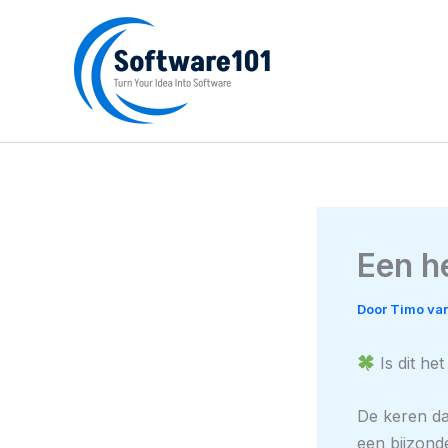
Ga
naar
de
inhoud
Een h
Door
Timo van
Is dit he
De keren da
een bijzonde