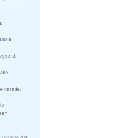
:
ussie.
negeerd.
alle
iteratie.
te
 een
, behalve dat