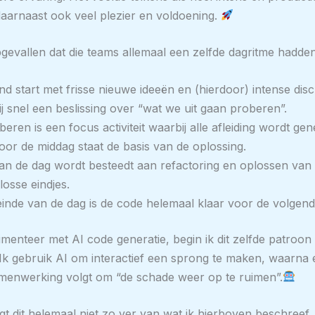
aarnaast ook veel plezier en voldoening.
pgevallen dat die teams allemaal een zelfde dagritme hadden
d start met frisse nieuwe ideeën en (hierdoor) intense disc
rij snel een beslissing over “wat we uit gaan proberen”.
oberen is een focus activiteit waarbij alle afleiding wordt ge
oor de middag staat de basis van de oplossing.
an de dag wordt besteedt aan refactoring en oplossen van 
losse eindjes.
inde van de dag is de code helemaal klaar voor de volgende 
menteer met AI code generatie, begin ik dit zelfde patroon 
Ik gebruik AI om interactief een sprong te maken, waarna
menwerking volgt om “de schade weer op te ruimen”.
 ligt dit helemaal niet zo ver van wat ik hierboven beschreef