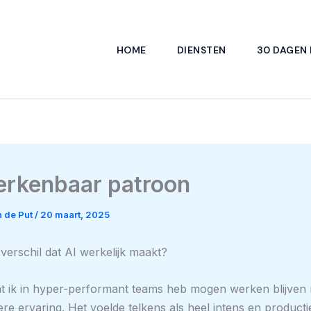
HOME
DIENSTEN
30 DAGEN
erkenbaar patroon
 de Put
/
20 maart, 2025
t verschil dat AI werkelijk maakt?
t ik in hyper-performant teams heb mogen werken blijven m
re ervaring. Het voelde telkens als heel intens en producti