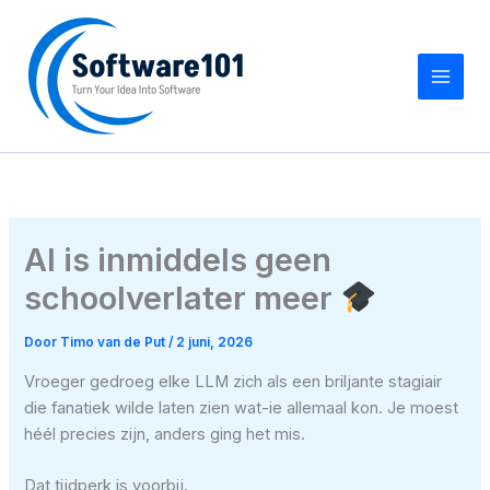
Ga
naar
de
inhoud
AI is inmiddels geen
schoolverlater meer
Door
Timo van de Put
/
2 juni, 2026
Vroeger gedroeg elke LLM zich als een briljante stagiair
die fanatiek wilde laten zien wat-ie allemaal kon. Je moest
héél precies zijn, anders ging het mis.
Dat tijdperk is voorbij.